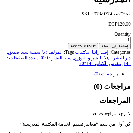
SKU:
978-977-02-8739-2
EGP
120,00
Quantity
إضافة إلى السلة
Add to wishlist
Categories:
إصداراتنا
,
مكتبات
Tags:
المؤلف : د/ سمية سيد صديق
,
دار النشر : هلا للنشر و التوزيع
,
سنة النشر : 2020
,
عدد الصفحات :
145
,
مقاس الكتاب : 14*20
مراجعات (0)
مراجعات (0)
المراجعات
لا توجد مراجعات بعد.
كن أول من يقيم “معايير تقديم الخدمة المكتبية المدرسية”