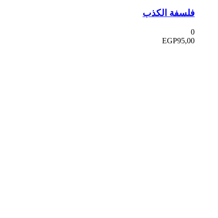
فلسفة الكذب
0
EGP
95,00
في دار هلا تمكين الأصوات وإثراء العقول رحلتنا متجذرة بعمق
في الإيمان بأن الكلمات تمتلك القدرة على تغيير الحياة،
والارتقاء بالمجتمعات، وجسر الثقافات.
الدار