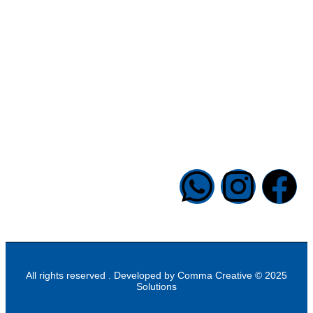
الادارة
الاقتصاد
الثقافة الدينية
علوم أشبال
تواصل معنا
6 شارع الدكتور حجازى ، الصحفيي ، المهندسين ، الجيزة ، مصر
33041421 00202
info@halapublishing.com
Comma Creative
2025 © All rights reserved . Developed by
Solutions