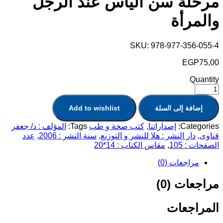
مرحلة سن اليأس عند الرجل
والمرأة
SKU:
978-977-356-055-4
EGP
75,00
Quantity
إضافة إلى السلة
Add to wishlist
Categories:
إصداراتنا
,
كتب صحة و طب
Tags:
المؤلف : د/ جعفر
قناوى
,
دار النشر : هلا للنشر و التوزيع
,
سنة النشر : 2006
,
عدد
الصفحات : 105
,
مقاس الكتاب : 14*20
مراجعات (0)
مراجعات (0)
المراجعات