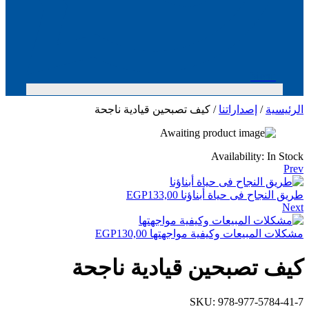
Men
ة
/
إصداراتنا
/ كيف تصبحين قيادية ناجحة
Availability:
In
نجاح فى حياة أبناؤنا
133,00
EGP
 المبيعات وكيفية مواجهتها
130,00
EGP
 تصبحين قيادية ناجحة
SKU:
978-977-578