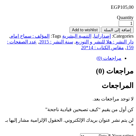
EGP
Q
إلى السلة
Add to wishlist
Cate
إصداراتنا
,
التنمية البشرية
Tags:
المؤلف : سماح إمام
,
شر : هلا للنشر و التوزيع
,
سنة النشر : 2015
,
عدد الصفحات :
اس الكتاب : 14*20
راجعات (0)
ات (0)
اجعات
 مراجعات بعد.
 من يقيم “كيف تصبحين قيادية ناجحة”
نشر عنوان بريدك الإلكتروني.
الحقول الإلزامية مشار إليها بـ
*
Your