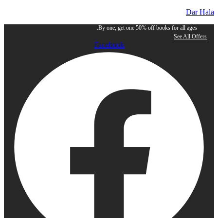
Da
By one, get one 50% off books for all age
See All 
Facebook