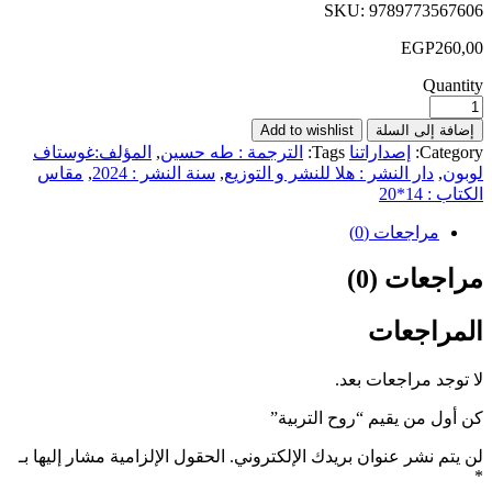
SKU:
9789773
EGP
Q
إلى السلة
Add to wishlist
Ca
إصداراتنا
Tags:
الترجمة : طه حسين
,
المؤلف:غوستاف
دار النشر : هلا للنشر و التوزيع
,
سنة النشر : 2024
,
مقاس
*20
راجعات (0)
ات (0)
اجعات
 مراجعات بعد.
من يقيم “روح التربية”
نشر عنوان بريدك الإلكتروني.
الحقول الإلزامية مشار إليها بـ