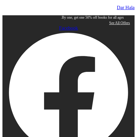
Da
By one, get one 50% off books for all age
See All 
Facebook