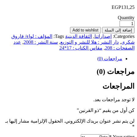
EGP
131,25
Quantity
إضافة إلى السلة
Add to wishlist
Categories:
إصداراتنا
,
الثقافة الدينية
Tags:
المؤلف : لواء/ فاروق
شكرى
,
دار النشر : هلا للنشر و التوزيع
,
سنة النشر : 2008
,
عدد
الصفحات : 208
,
مقاس الكتاب : 17*24
مراجعات (0)
مراجعات (0)
المراجعات
لا توجد مراجعات بعد.
كن أول من يقيم “ذو القرنين”
لن يتم نشر عنوان بريدك الإلكتروني.
الحقول الإلزامية مشار إليها بـ
*
*
Your rating