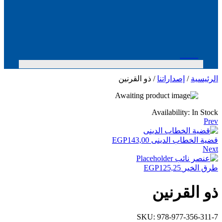
Menu
الرئيسية
/
إصداراتنا
/ ذو القرنين
Availability:
In Stock
Prev
قضية الخطاب الدينى
143,00
EGP
Next
طرق الخير
125,25
EGP
ذو القرنين
SKU:
978-977-356-311-7