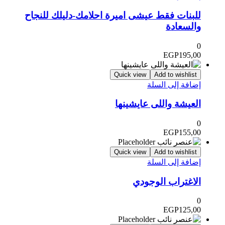
للبنات فقط عيشى اميرة احلامك-دليلك للنجاح
والسعادة
0
EGP
195,00
Quick view
Add to wishlist
إضافة إلى السلة
العيشة واللى عايشينها
0
EGP
155,00
Quick view
Add to wishlist
إضافة إلى السلة
الاغتراب الوجودي
0
EGP
125,00