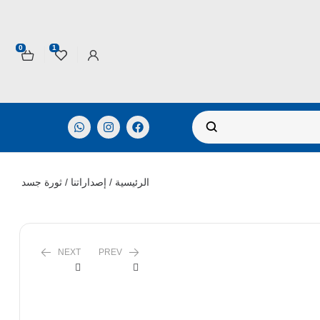
0
1
الرئيسية
/
إصداراتنا
/ ثورة جسد
NEXT
PREV
EGP
200,00
EGP
266,44