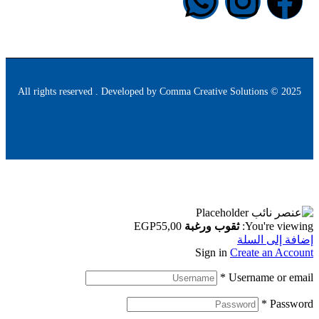
Comma Creative Solutions
2025 © All rights reserved . Developed by
You're viewing:
ثقوب ورغبة
55,00
EGP
إضافة إلى السلة
Sign in
Create an Account
*
Username or email
*
Password