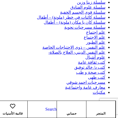
سلسلة زينا وزين
سلسلة علوم الفنادق
سلسلة قوى الجسم الخفية
سلسلة كائنات في خطر (ملونة) – أطفال
سلسلة كان يا مكان (ملونة) – أطفال
سلسلة مسرحيات نحوية
علم اجتماع
علم الاجتماع
علم الطيور
علم النفس – ذوى الاحتياجات الخاصة
علم النفس الديني- العلاج بالصلاة-
علوم أشبال
كتب ثقافة عامة
كتب د/ خالد توفيق
كتب صحة و طب
كتب طهى
مسرحيات احمد شوقي
معارف عامة واجتماعية
مكتبات
Search
المتجر
حسابي
قائمة الأمنيات
Shopping cart
close