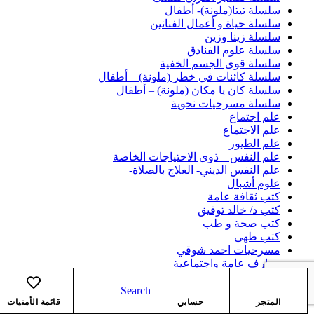
سلسلة تيتا(ملونة)- أطفال
سلسلة حياة و أعمال الفنانين
سلسلة زينا وزين
سلسلة علوم الفنادق
سلسلة قوى الجسم الخفية
سلسلة كائنات في خطر (ملونة) – أطفال
سلسلة كان يا مكان (ملونة) – أطفال
سلسلة مسرحيات نحوية
علم اجتماع
علم الاجتماع
علم الطيور
علم النفس – ذوى الاحتياجات الخاصة
علم النفس الديني- العلاج بالصلاة-
علوم أشبال
كتب ثقافة عامة
كتب د/ خالد توفيق
كتب صحة و طب
كتب طهى
مسرحيات احمد شوقي
معارف عامة واجتماعية
مكتبات
Search
المتجر
حسابي
قائمة الأمنيات