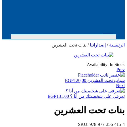
Menu
الرئيسية
/
إصداراتنا
/ بنات تحت العشرين
Availability:
In Stock
Prev
شباب تحت العشرين
120,00
EGP
Next
تعرفى على شخصيتك من أنا ؟
131,00
EGP
بنات تحت العشرين
SKU:
978-977-356-415-4