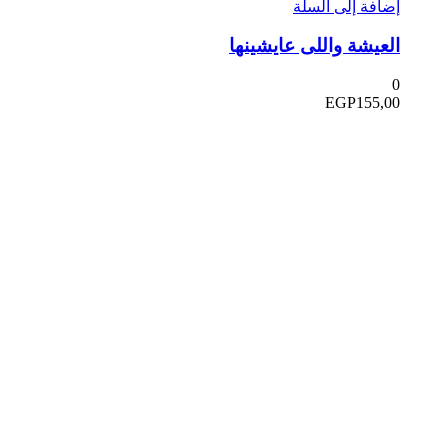
إضافة إلى السلة
العيشة واللى عايشينها
0
EGP
155,00
في دار هلا تمكين الأصوات وإثراء العقول رحلتنا متجذرة بعمق
في الإيمان بأن الكلمات تمتلك القدرة على تغيير الحياة،
والارتقاء بالمجتمعات، وجسر الثقافات.
الدار