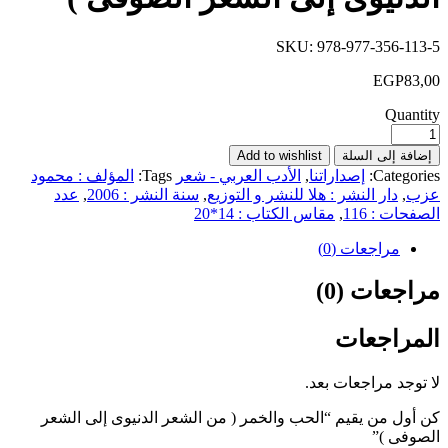
SKU:
978-977-356-113-5
EGP
83,00
Quantity
إضافة إلى السلة
Add to wishlist
Categories:
إصداراتنا
,
الأدب العربي - شعر
Tags:
المؤلف : محمود
عزب
,
دار النشر : هلا للنشر و التوزيع
,
سنة النشر : 2006
,
عدد
الصفحات : 116
,
مقاس الكتاب : 14*20
مراجعات (0)
مراجعات (0)
المراجعات
لا توجد مراجعات بعد.
كن أول من يقيم “الحب والخمر ( من الشعر الدنيوى إلى الشعر
الصوفى )”