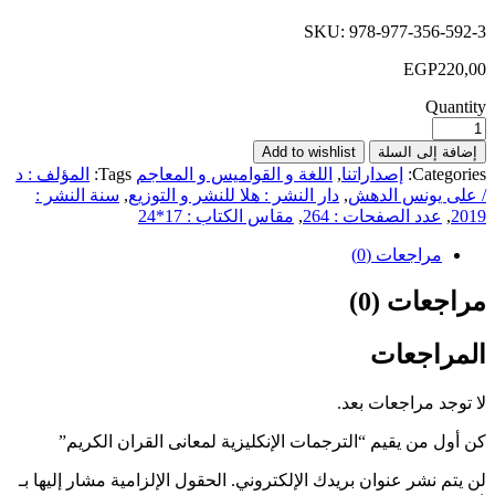
SKU:
978-977-356-592-3
EGP
220,00
Quantity
إضافة إلى السلة
Add to wishlist
Categories:
إصداراتنا
,
اللغة و القواميس و المعاجم
Tags:
المؤلف : د
/ على يونس الدهش
,
دار النشر : هلا للنشر و التوزيع
,
سنة النشر :
2019
,
عدد الصفحات : 264
,
مقاس الكتاب : 17*24
مراجعات (0)
مراجعات (0)
المراجعات
لا توجد مراجعات بعد.
كن أول من يقيم “الترجمات الإنكليزية لمعانى القران الكريم”
لن يتم نشر عنوان بريدك الإلكتروني.
الحقول الإلزامية مشار إليها بـ