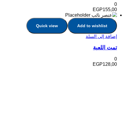
0
EGP
155,00
Quick view
Add to wishlist
إضافة إلى السلة
تمت اللعبة
0
EGP
128,00
في دار هلا تمكين الأصوات وإثراء العقول رحلتنا متجذرة بعمق
في الإيمان بأن الكلمات تمتلك القدرة على تغيير الحياة،
والارتقاء بالمجتمعات، وجسر الثقافات.