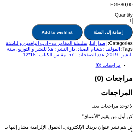
EGP
80,00
Quantity
إضافة إلى السلة
Add to wishlist
Categories:
إصداراتنا
,
سلسلة المغامرات - أدب اليافعين والناشئة
Tags:
المؤلف : هشام الصياد
,
دار النشر : هلا للنشر و التوزيع
,
سنة
النشر : 2019
,
عدد الصفحات : 57
,
مقاس الكتاب : 18*12
مراجعات (0)
مراجعات (0)
المراجعات
لا توجد مراجعات بعد.
كن أول من يقيم “الأعماق”
لن يتم نشر عنوان بريدك الإلكتروني.
الحقول الإلزامية مشار إليها بـ
*