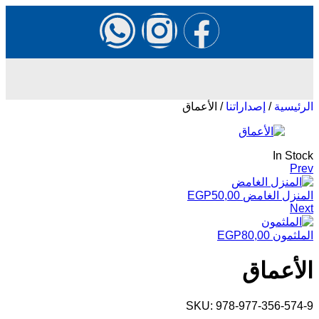
الرئيسية
/
إصداراتنا
/ الأعماق
In Stock
Prev
المنزل الغامض
50,00
EGP
Next
الملثمون
80,00
EGP
الأعماق
SKU:
978-977-356-574-9