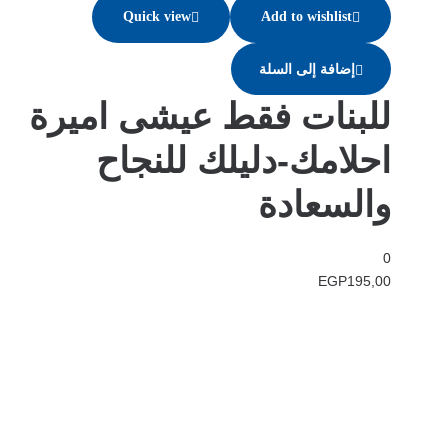
Quick view
Add to wishlist
إضافة إلى السلة
للبنات فقط عيشى اميرة
احلامك-دليلك للنجاح
والسعادة
0
EGP
195,00
في دار هلا تمكين الأصوات وإثراء العقول رحلتنا متجذرة بعمق في الإيمان