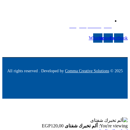
info@halapublishing.com
Whatsapp
Instagram
Facebook
Comma Creative Solutions
2025 © All rights reserved . Developed by
You're viewing:
ألم تخبرك شفتاى
120,00
EGP