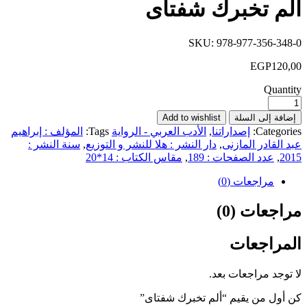
ألم تخبرك شفتاى
SKU:
978-977-356-348-0
EGP
120,00
Quantity
إضافة إلى السلة
Add to wishlist
Categories:
إصداراتنا
,
الأدب العربي - الرواية
Tags:
المؤلف : إبراهيم
عبد القادر المازنى
,
دار النشر : هلا للنشر و التوزيع
,
سنة النشر :
2015
,
عدد الصفحات : 189
,
مقاس الكتاب : 14*20
مراجعات (0)
مراجعات (0)
المراجعات
لا توجد مراجعات بعد.
كن أول من يقيم “ألم تخبرك شفتاى”