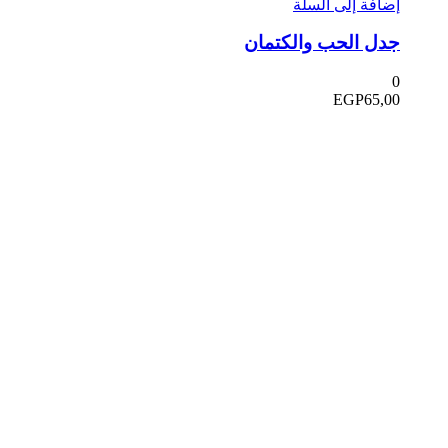
إضافة إلى السلة
جدل الحب والكتمان
0
EGP
65,00
في دار هلا تمكين الأصوات وإثراء العقول رحلتنا متجذرة بعمق
في الإيمان بأن الكلمات تمتلك القدرة على تغيير الحياة،
والارتقاء بالمجتمعات، وجسر الثقافات.
الدار