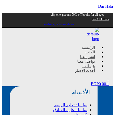
Dar Hala
By one, get one 50% off books for all ages.
See All Offers
Pinterest
Instagram
Twitter
Facebook
Menu
الرئيسية
الكتب
انشر معنا
تواصل معنا
عن الدار
أحدث الأخبار
1
EGP
0,00
0
الأقسام
سلسلة تعليم الرسم
سلسلة علوم الفنادق
كتب طهى