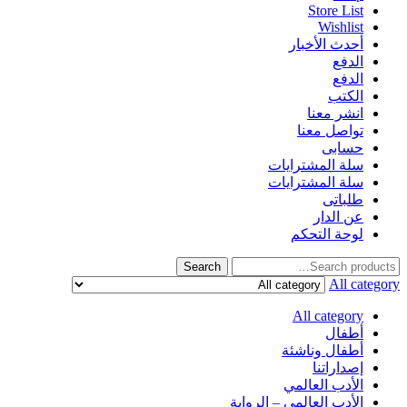
Store List
Wishlist
أحدث الأخبار
الدفع
الدفع
الكتب
انشر معنا
تواصل معنا
حسابى
سلة المشترايات
سلة المشترايات
طلباتى
عن الدار
لوحة التحكم
Search
Search
for:
All category
All category
أطفال
أطفال وناشئة
إصداراتنا
الأدب العالمي
الأدب العالمي – الرواية