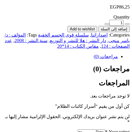
EGP
86,25
Quantity
إضافة إلى السلة
Add to wishlist
Categories:
إصداراتنا
,
سلسلة قوى الجسم الخفية
Tags:
المؤلف : د/
ياسر منجى
,
دار النشر : هلا للنشر و التوزيع
,
سنة النشر : 2008
,
عدد
الصفحات : 124
,
مقاس الكتاب : 14*20
مراجعات (0)
مراجعات (0)
المراجعات
لا توجد مراجعات بعد.
كن أول من يقيم “أسرار كائنات الظلام”
لن يتم نشر عنوان بريدك الإلكتروني.
الحقول الإلزامية مشار إليها بـ
*
*
Your rating