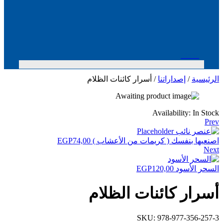
Menu
الرئيسية
/
إصداراتنا
/ أسرار كائنات الظلام
Availability:
In Stock
Prev
اصنعيها بنفسك ( كريمات من الأعشاب )
74,00
EGP
Next
السحر الأسود
120,00
EGP
أسرار كائنات الظلام
SKU:
978-977-356-257-3