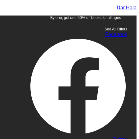
Dar Hala
By one, get one 50% off books for all ages.
See All Offers
Facebook