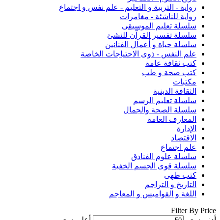
رواية - التربية و التعليم - علم نفس و اجتماع
رواية للناشئة - مغامرات
سلسلة تعليم الموسيقى
سلسلة تفسير القرآن للنشئ
سلسلة حياة و أعمال الفنانين
علم النفس - ذوى الاحتياجات الخاصة
كتب ثقافة عامة
كتب صحة و طب
مكتبات
الثقافة الدينية
سلسلة تعليم الرسم
سلسلة الصحة والجمال
المعارف العامة
الإدارة
الاقتصاد
علم اجتماع
سلسلة علوم الفنادق
سلسلة قوى الجسم الخفية
كتب طهى
التاريخ و التراجم
اللغة و القواميس و المعاجم
Filter By Price
أدنى سعر
أعلى سعر