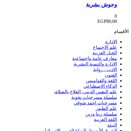
وحوش بشرية
0
EGP
80,00
الأقسام
الادارة
علم الاجتماع
الخيل العربية
معارف عامة واجتماعية
الادارة والتنمية البشرية
الادب - رواية
الفنون
اللغة والقواميس
الذكاء الاصطناعي
علم النفس الديني- العلاج بالصلاة-
سلسلة مسرحيات نحوية
مسرحيات احمد شوقي
علم الطيور
سلسلة زينا وزين
اللغة العربية
البيئة
الشرق الأوسط- النزاع العربي الإسرائيلي