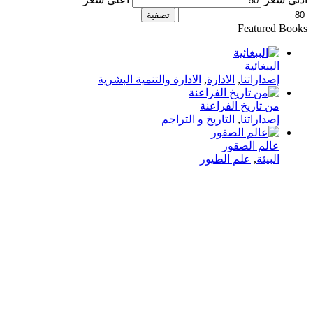
تصفية
Featured Books
الببغائية
إصداراتنا
,
الادارة
,
الادارة والتنمية البشرية
من تاريخ الفراعنة
إصداراتنا
,
التاريخ و التراجم
عالم الصقور
البيئة
,
علم الطيور
في دار هلا تمكين الأصوات وإثراء العقول رحلتنا متجذرة بعمق
في الإيمان بأن الكلمات تمتلك القدرة على تغيير الحياة،
والارتقاء بالمجتمعات، وجسر الثقافات.
الدار