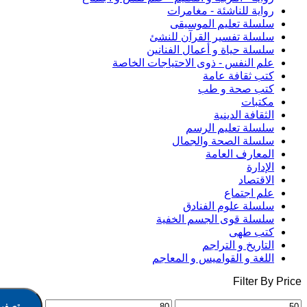
رواية للناشئة - مغامرات
سلسلة تعليم الموسيقى
سلسلة تفسير القرآن للنشئ
سلسلة حياة و أعمال الفنانين
علم النفس - ذوى الاحتياجات الخاصة
كتب ثقافة عامة
كتب صحة و طب
مكتبات
الثقافة الدينية
سلسلة تعليم الرسم
سلسلة الصحة والجمال
المعارف العامة
الإدارة
الاقتصاد
علم اجتماع
سلسلة علوم الفنادق
سلسلة قوى الجسم الخفية
كتب طهى
التاريخ و التراجم
اللغة و القواميس و المعاجم
Filter By Price
تصفية