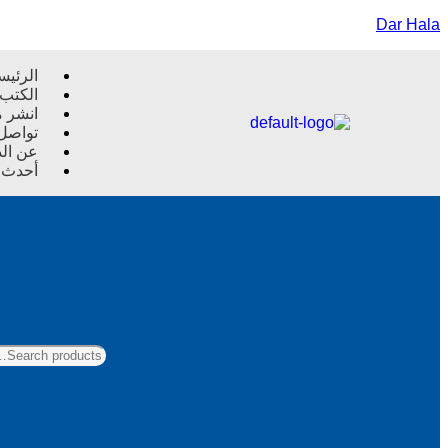
Dar Hala
الرئيس
الكتب
انشر م
تواصل 
عن الد
أحدث ا