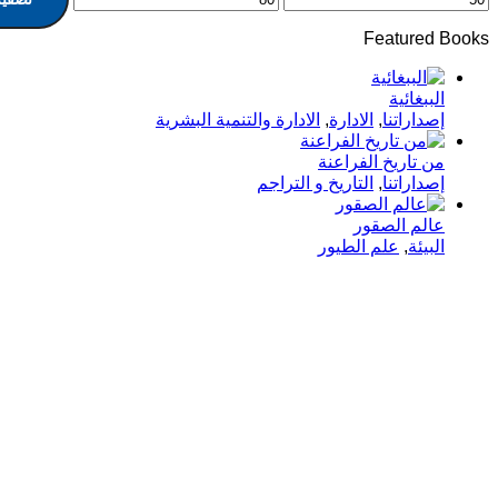
Featured Books
الببغائية
إصداراتنا
,
الادارة
,
الادارة والتنمية البشرية
من تاريخ الفراعنة
إصداراتنا
,
التاريخ و التراجم
عالم الصقور
البيئة
,
علم الطيور
الدار
في دار هلا تمكين الأصوات وإثراء
الرئيسية
العقول رحلتنا متجذرة بعمق في
الإيمان بأن الكلمات تمتلك القدرة على
الكتب
تغيير الحياة، والارتقاء بالمجتمعات،
وجسر الثقافات.
انشر معنا