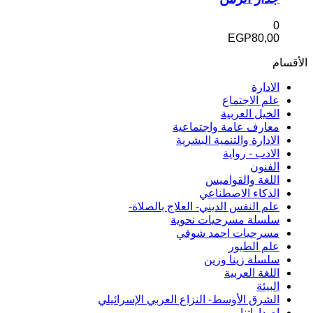
0
EGP
80,00
الأقسام
الادارة
علم الاجتماع
الخيل العربية
معارف عامة واجتماعية
الادارة والتنمية البشرية
الادب - رواية
الفنون
اللغة والقواميس
الذكاء الاصطناعي
علم النفس الديني- العلاج بالصلاة-
سلسلة مسرحيات نحوية
مسرحيات احمد شوقي
علم الطيور
سلسلة زينا وزين
اللغة العربية
البيئة
الشرق الأوسط- النزاع العربي الإسرائيلي
إصداراتنا