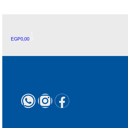
1
EGP
0,00
0