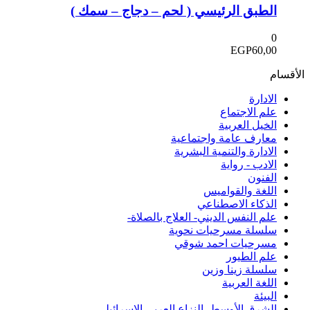
الطبق الرئيسي ( لحم – دجاج – سمك )
0
EGP
60,00
الأقسام
الادارة
علم الاجتماع
الخيل العربية
معارف عامة واجتماعية
الادارة والتنمية البشرية
الادب - رواية
الفنون
اللغة والقواميس
الذكاء الاصطناعي
علم النفس الديني- العلاج بالصلاة-
سلسلة مسرحيات نحوية
مسرحيات احمد شوقي
علم الطيور
سلسلة زينا وزين
اللغة العربية
البيئة
الشرق الأوسط- النزاع العربي الإسرائيلي