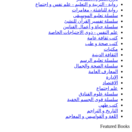
رواية - التربية و التعليم - علم نفس و اجتماع
رواية للناشئة - مغامرات
سلسلة تعليم الموسيقى
سلسلة تفسير القرآن للنشئ
سلسلة حياة و أعمال الفنانين
علم النفس - ذوى الاحتياجات الخاصة
كتب ثقافة عامة
كتب صحة و طب
مكتبات
الثقافة الدينية
سلسلة تعليم الرسم
سلسلة الصحة والجمال
المعارف العامة
الإدارة
الاقتصاد
علم اجتماع
سلسلة علوم الفنادق
سلسلة قوى الجسم الخفية
كتب طهى
التاريخ و التراجم
اللغة و القواميس و المعاجم
Featured Books