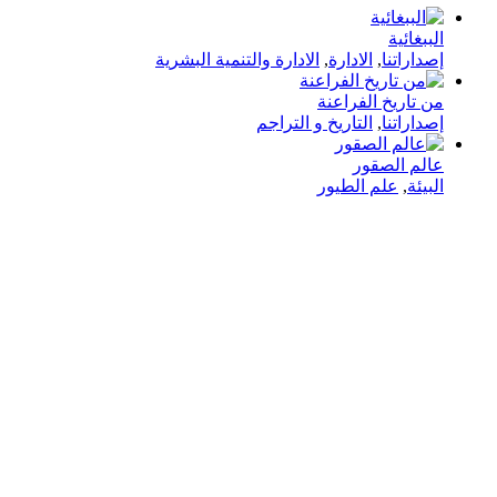
الببغائية
إصداراتنا
,
الادارة
,
الادارة والتنمية البشرية
من تاريخ الفراعنة
إصداراتنا
,
التاريخ و التراجم
عالم الصقور
البيئة
,
علم الطيور
في دار هلا تمكين الأصوات وإثراء العقول رحلتنا متجذرة بعمق
في الإيمان بأن الكلمات تمتلك القدرة على تغيير الحياة،
والارتقاء بالمجتمعات، وجسر الثقافات.
الدار