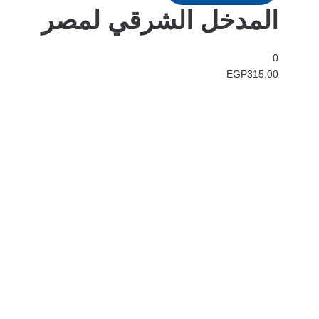
المدخل الشرقي لمصر
0
EGP
315,00
في دار هلا تمكين الأصوات وإثراء العقول رحلتنا متجذرة بعمق في الإيمان
بأن الكلمات تمتلك القدرة على تغيير الحياة، والارتقاء بالمجتمعات، وجسر
الثقافات.
الدار
الرئيسية