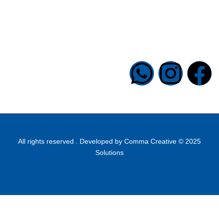
تواصل معنا
6 شارع الدكتور حجازى ، الصحفيي ، المهندسين ، الجيزة ، مصر
33041421 00202
info@halapublishing.com
Comma Creative
2025 © All rights reserved . Developed by
Solutions