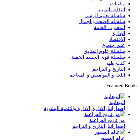
مكتبات
الثقافة الدينية
سلسلة تعليم الرسم
سلسلة الصحة والجمال
المعارف العامة
الإدارة
الاقتصاد
علم اجتماع
سلسلة علوم الفنادق
سلسلة قوى الجسم الخفية
كتب طهى
التاريخ و التراجم
اللغة و القواميس و المعاجم
Featured Books
الببغائية
إصداراتنا
,
الادارة
,
الادارة والتنمية البشرية
من تاريخ الفراعنة
إصداراتنا
,
التاريخ و التراجم
عالم الصقور