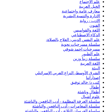
علم الاجتماع
الخيل العربية
معارف عامة واجتماعية
الادارة والتنمية البشرية
الادب - رواية
الفنون
اللغة والقواميس
الذكاء الاصطناعي
علم النفس الديني- العلاج بالصلاة-
سلسلة مسرحيات نحوية
مسرحيات احمد شوقي
علم الطيور
سلسلة زينا وزين
اللغة العربية
البيئة
الشرق الأوسط- النزاع العربي الإسرائيلي
إصداراتنا
كتب د/ خالد توفيق
أطفال
أطفال وناشئة
علوم أشبال
سلسلة الغرفة المظلمة - أدب اليافعين والناشئة
سلسلة المغامرات - أدب اليافعين والناشئة
سلسلة الفرسان الثلاثة - أدب اليافعين والناشئة