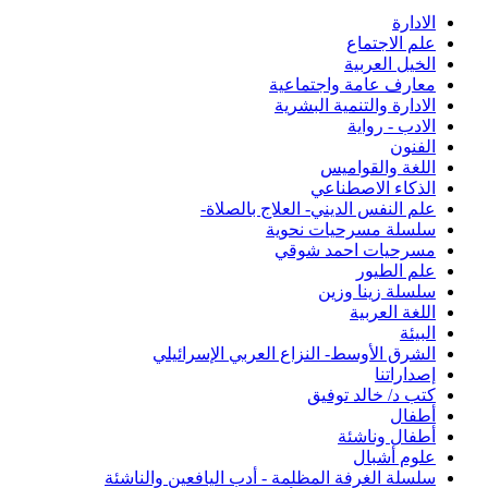
الادارة
علم الاجتماع
الخيل العربية
معارف عامة واجتماعية
الادارة والتنمية البشرية
الادب - رواية
الفنون
اللغة والقواميس
الذكاء الاصطناعي
علم النفس الديني- العلاج بالصلاة-
سلسلة مسرحيات نحوية
مسرحيات احمد شوقي
علم الطيور
سلسلة زينا وزين
اللغة العربية
البيئة
الشرق الأوسط- النزاع العربي الإسرائيلي
إصداراتنا
كتب د/ خالد توفيق
أطفال
أطفال وناشئة
علوم أشبال
سلسلة الغرفة المظلمة - أدب اليافعين والناشئة