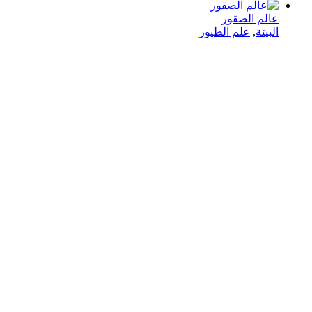
عالم الصقور
البيئة
,
علم الطيور
في دار هلا تمكين الأصوات وإثراء العقول رحلتنا متجذرة بعمق
في الإيمان بأن الكلمات تمتلك القدرة على تغيير الحياة،
والارتقاء بالمجتمعات، وجسر الثقافات.
الدار