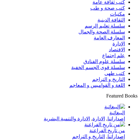
كتب ثقافة عامة
كتب صحة و طب
مكتبات
الثقافة الدينية
سلسلة تعليم الرسم
سلسلة الصحة والجمال
المعارف العامة
الإدارة
الاقتصاد
علم اجتماع
سلسلة علوم الفنادق
سلسلة قوى الجسم الخفية
كتب طهى
التاريخ و التراجم
اللغة و القواميس و المعاجم
Featured Books
الببغائية
إصداراتنا
,
الادارة
,
الادارة والتنمية البشرية
من تاريخ الفراعنة
إصداراتنا
,
التاريخ و التراجم