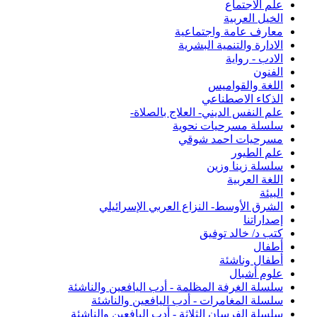
علم الاجتماع
الخيل العربية
معارف عامة واجتماعية
الادارة والتنمية البشرية
الادب - رواية
الفنون
اللغة والقواميس
الذكاء الاصطناعي
علم النفس الديني- العلاج بالصلاة-
سلسلة مسرحيات نحوية
مسرحيات احمد شوقي
علم الطيور
سلسلة زينا وزين
اللغة العربية
البيئة
الشرق الأوسط- النزاع العربي الإسرائيلي
إصداراتنا
كتب د/ خالد توفيق
أطفال
أطفال وناشئة
علوم أشبال
سلسلة الغرفة المظلمة - أدب اليافعين والناشئة
سلسلة المغامرات - أدب اليافعين والناشئة
سلسلة الفرسان الثلاثة - أدب اليافعين والناشئة