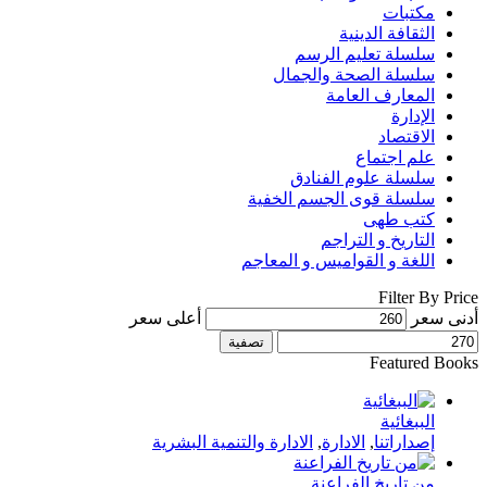
مكتبات
الثقافة الدينية
سلسلة تعليم الرسم
سلسلة الصحة والجمال
المعارف العامة
الإدارة
الاقتصاد
علم اجتماع
سلسلة علوم الفنادق
سلسلة قوى الجسم الخفية
كتب طهى
التاريخ و التراجم
اللغة و القواميس و المعاجم
Filter By Price
أدنى سعر
أعلى سعر
تصفية
Featured Books
الببغائية
إصداراتنا
,
الادارة
,
الادارة والتنمية البشرية
من تاريخ الفراعنة