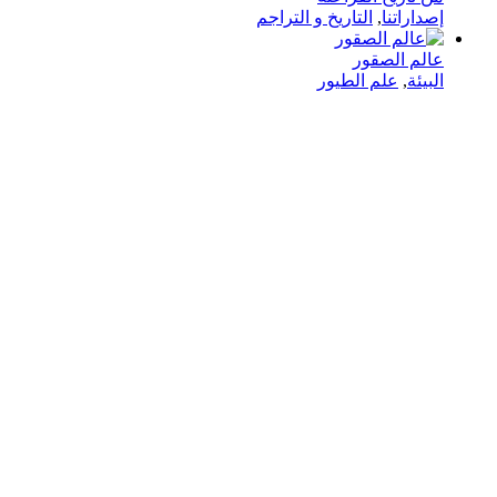
إصداراتنا
,
التاريخ و التراجم
عالم الصقور
البيئة
,
علم الطيور
في دار هلا تمكين الأصوات وإثراء العقول رحلتنا متجذرة بعمق
في الإيمان بأن الكلمات تمتلك القدرة على تغيير الحياة،
والارتقاء بالمجتمعات، وجسر الثقافات.
الدار