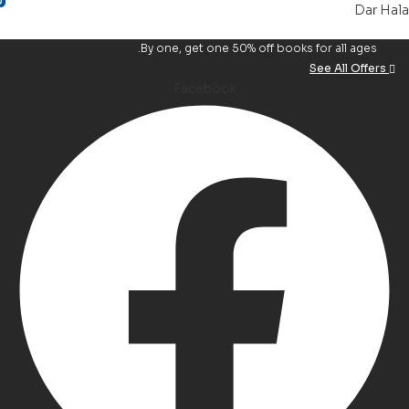
0
Dar Ha
By one, get one 50% off books for all ages.
See All Offers
Facebook