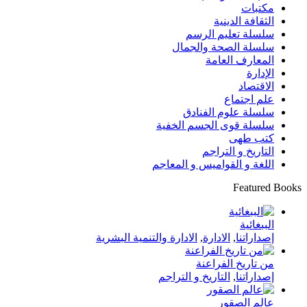
مكتبات
الثقافة الدينية
سلسلة تعليم الرسم
سلسلة الصحة والجمال
المعارف العامة
الإدارة
الاقتصاد
علم اجتماع
سلسلة علوم الفنادق
سلسلة قوى الجسم الخفية
كتب طهى
التاريخ و التراجم
اللغة و القواميس و المعاجم
Featured Books
الببغائية
إصداراتنا
,
الادارة
,
الادارة والتنمية البشرية
من تاريخ الفراعنة
إصداراتنا
,
التاريخ و التراجم
عالم الصقور