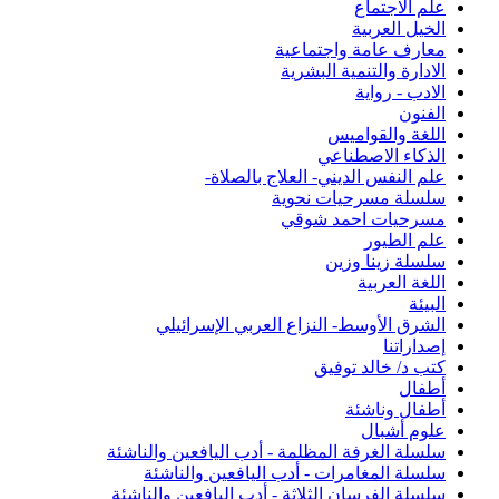
علم الاجتماع
الخيل العربية
معارف عامة واجتماعية
الادارة والتنمية البشرية
الادب - رواية
الفنون
اللغة والقواميس
الذكاء الاصطناعي
علم النفس الديني- العلاج بالصلاة-
سلسلة مسرحيات نحوية
مسرحيات احمد شوقي
علم الطيور
سلسلة زينا وزين
اللغة العربية
البيئة
الشرق الأوسط- النزاع العربي الإسرائيلي
إصداراتنا
كتب د/ خالد توفيق
أطفال
أطفال وناشئة
علوم أشبال
سلسلة الغرفة المظلمة - أدب اليافعين والناشئة
سلسلة المغامرات - أدب اليافعين والناشئة
سلسلة الفرسان الثلاثة - أدب اليافعين والناشئة