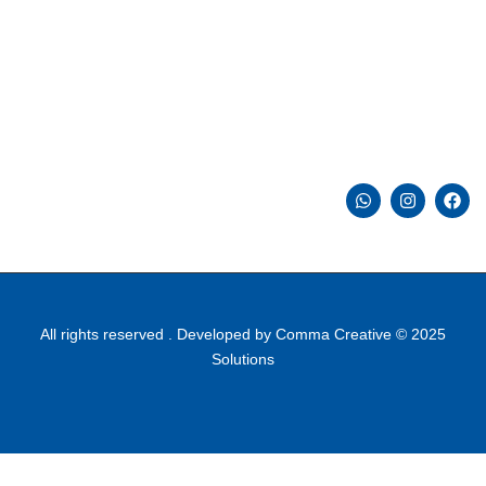
علوم أشبال
تواصل معنا
6 شارع الدكتور حجازى ، الصحفيي ، المهندسين ، الجيزة ، مصر
33041421 00202
info@halapublishing.com
Comma Creative
2025 © All rights reserved . Developed by
Solutions