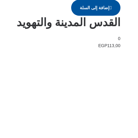
إضافة إلى السلة
القدس المدينة والتهويد
0
EGP
113,00
في دار هلا تمكين الأصوات وإثراء العقول رحلتنا متجذرة بعمق في الإيمان
بأن الكلمات تمتلك القدرة على تغيير الحياة، والارتقاء بالمجتمعات، وجسر
الثقافات.
الدار