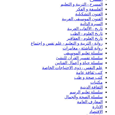
المسرح - التربية و التعليم
الفلسفة و الفكر
الفنون التشكيلية
الفنون الموسيقى العربية
السيرة الذاتية
تاريخ - الألعاب العربية
تاريخ العلوم - الطب
تاريخ العلوم - العقاقير
رواية - التربية و التعليم - علم نفس و اجتماع
رواية للناشئة - مغامرات
سلسلة تعليم الموسيقى
سلسلة تفسير القرآن للنشئ
سلسلة حياة و أعمال الفنانين
علم النفس - ذوى الاحتياجات الخاصة
كتب ثقافة عامة
كتب صحة و طب
مكتبات
الثقافة الدينية
سلسلة تعليم الرسم
سلسلة الصحة والجمال
المعارف العامة
الإدارة
الاقتصاد