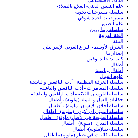
الذكاء الاصطناعي
علم النفس الديني- العلاج بالصلاة-
سلسلة مسرحيات نحوية
مسرحيات احمد شوقي
علم الطيور
سلسلة زينا وزين
اللغة العربية
البيئة
الشرق الأوسط- النزاع العربي الإسرائيلي
إصداراتنا
كتب د/ خالد توفيق
أطفال
أطفال وناشئة
علوم أشبال
سلسلة الغرفة المظلمة - أدب اليافعين والناشئة
سلسلة المغامرات - أدب اليافعين والناشئة
سلسلة الفرسان الثلاثة - أدب اليافعين والناشئة
حكايات الفيل و النملة (ملونة) - أطفال
سلسلة أخلاق الإنسان (ملونة) - أطفال
سلسلة أمنيتي أن أكون - (ملونة) - أطفال
سلسلة الطبيعة هي الأصل (ملونة) - أطفال
سلسلة المدن - (ملونة) - أطفال
سلسلة تيتا(ملونة)- أطفال
سلسلة كائنات في خطر (ملونة) - أطفال