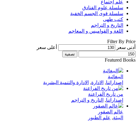
علم اجتماع
سلسلة علوم الفنادق
سلسلة قوى الجسم الخفية
كتب طهى
التاريخ و التراجم
اللغة و القواميس و المعاجم
Filter By Price
أدنى سعر
أعلى سعر
تصفية
Featured Books
الببغائية
إصداراتنا
,
الادارة
,
الادارة والتنمية البشرية
من تاريخ الفراعنة
إصداراتنا
,
التاريخ و التراجم
عالم الصقور
البيئة
,
علم الطيور