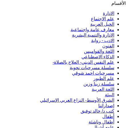
الأقسام
الادارة
علم الاجتماع
الخيل العربية
معارف عامة واجتماعية
الادارة والتنمية البشرية
الادب - رواية
الفنون
اللغة والقواميس
الذكاء الاصطناعي
علم النفس الديني- العلاج بالصلاة-
سلسلة مسرحيات نحوية
مسرحيات احمد شوقي
علم الطيور
سلسلة زينا وزين
اللغة العربية
البيئة
الشرق الأوسط- النزاع العربي الإسرائيلي
إصداراتنا
كتب د/ خالد توفيق
أطفال
أطفال وناشئة
علوم أشبال