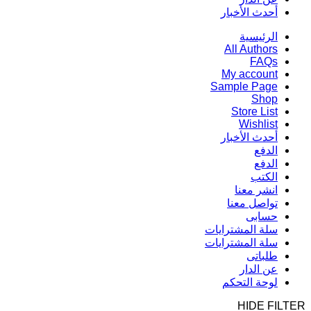
أحدث الأخبار
الرئيسية
All Authors
FAQs
My account
Sample Page
Shop
Store List
Wishlist
أحدث الأخبار
الدفع
الدفع
الكتب
انشر معنا
تواصل معنا
حسابى
سلة المشترايات
سلة المشترايات
طلباتى
عن الدار
لوحة التحكم
HIDE FILTER