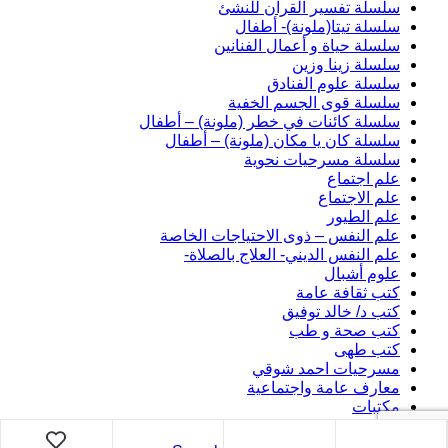
سلسلة تفسير القرآن للنشئ
سلسلة تيتا(ملونة)- أطفال
سلسلة حياة و أعمال الفنانين
سلسلة زينا وزين
سلسلة علوم الفنادق
سلسلة قوى الجسم الخفية
سلسلة كائنات في خطر (ملونة) – أطفال
سلسلة كان يا مكان (ملونة) – أطفال
سلسلة مسرحيات نحوية
علم اجتماع
علم الاجتماع
علم الطيور
علم النفس – ذوى الاحتياجات الخاصة
علم النفس الديني- العلاج بالصلاة-
علوم أشبال
كتب ثقافة عامة
كتب د/ خالد توفيق
كتب صحة و طب
كتب طهى
مسرحيات احمد شوقي
معارف عامة واجتماعية
مكتبات