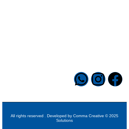
الادارة
الاقتصاد
الثقافة الدينية
علوم أشبال
تواصل معنا
6 شارع الدكتور حجازى ، الصحفيي ، المهندسين ، الجيزة ، مصر
33041421 00202
info@halapublishing.com
Comma Creative
2025 © All rights reserved . Developed by
Solutions