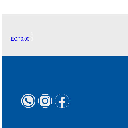
1
EGP
0,00
0