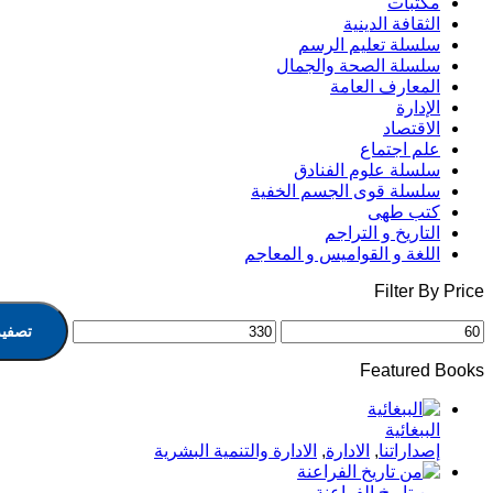
مكتبات
الثقافة الدينية
سلسلة تعليم الرسم
سلسلة الصحة والجمال
المعارف العامة
الإدارة
الاقتصاد
علم اجتماع
سلسلة علوم الفنادق
سلسلة قوى الجسم الخفية
كتب طهى
التاريخ و التراجم
اللغة و القواميس و المعاجم
Filter By Price
تصفية
Featured Books
الببغائية
إصداراتنا
,
الادارة
,
الادارة والتنمية البشرية
من تاريخ الفراعنة