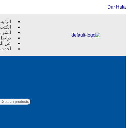
Dar Hala
الرئيس
الكتب
انشر م
تواصل 
عن الد
أحدث ا