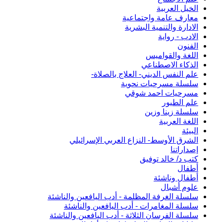
الخيل العربية
معارف عامة واجتماعية
الادارة والتنمية البشرية
الادب - رواية
الفنون
اللغة والقواميس
الذكاء الاصطناعي
علم النفس الديني- العلاج بالصلاة-
سلسلة مسرحيات نحوية
مسرحيات احمد شوقي
علم الطيور
سلسلة زينا وزين
اللغة العربية
البيئة
الشرق الأوسط- النزاع العربي الإسرائيلي
إصداراتنا
كتب د/ خالد توفيق
أطفال
أطفال وناشئة
علوم أشبال
سلسلة الغرفة المظلمة - أدب اليافعين والناشئة
سلسلة المغامرات - أدب اليافعين والناشئة
سلسلة الفرسان الثلاثة - أدب اليافعين والناشئة