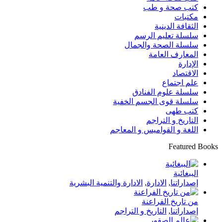
كتب صحة و طب
مكتبات
الثقافة الدينية
سلسلة تعليم الرسم
سلسلة الصحة والجمال
المعارف العامة
الإدارة
الاقتصاد
علم اجتماع
سلسلة علوم الفنادق
سلسلة قوى الجسم الخفية
كتب طهى
التاريخ و التراجم
اللغة و القواميس و المعاجم
Featured Books
الببغائية
إصداراتنا
,
الادارة
,
الادارة والتنمية البشرية
من تاريخ الفراعنة
إصداراتنا
,
التاريخ و التراجم