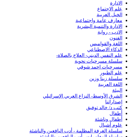
الادارة
علم الاجتماع
الخيل العربية
معارف عامة واجتماعية
الادارة والتنمية البشرية
الادب - رواية
الفنون
اللغة والقواميس
الذكاء الاصطناعي
علم النفس الديني- العلاج بالصلاة-
سلسلة مسرحيات نحوية
مسرحيات احمد شوقي
علم الطيور
سلسلة زينا وزين
اللغة العربية
البيئة
الشرق الأوسط- النزاع العربي الإسرائيلي
إصداراتنا
كتب د/ خالد توفيق
أطفال
أطفال وناشئة
علوم أشبال
سلسلة الغرفة المظلمة - أدب اليافعين والناشئة
سلسلة المغامرات - أدب اليافعين والناشئة