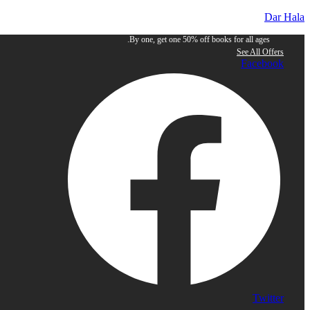
Dar Hala
By one, get one 50% off books for all ages.
See All Offers
Facebook
Twitter