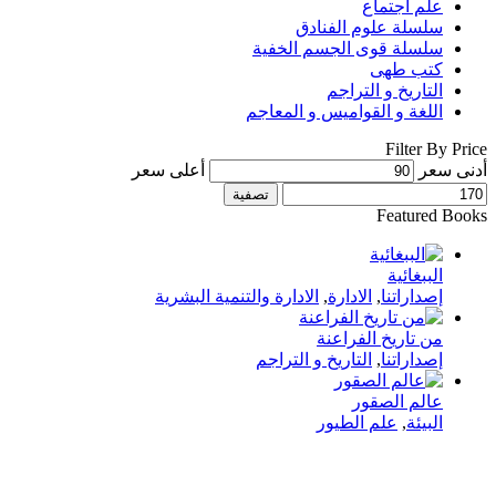
علم اجتماع
سلسلة علوم الفنادق
سلسلة قوى الجسم الخفية
كتب طهى
التاريخ و التراجم
اللغة و القواميس و المعاجم
Filter By Price
أدنى سعر
أعلى سعر
تصفية
Featured Books
الببغائية
إصداراتنا
,
الادارة
,
الادارة والتنمية البشرية
من تاريخ الفراعنة
إصداراتنا
,
التاريخ و التراجم
عالم الصقور
البيئة
,
علم الطيور