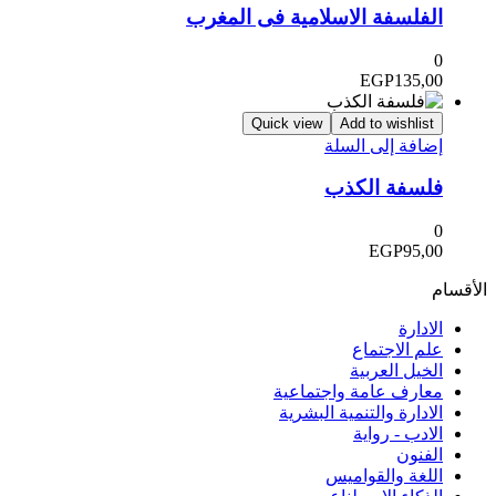
الفلسفة الاسلامية فى المغرب
0
EGP
135,00
Quick view
Add to wishlist
إضافة إلى السلة
فلسفة الكذب
0
EGP
95,00
الأقسام
الادارة
علم الاجتماع
الخيل العربية
معارف عامة واجتماعية
الادارة والتنمية البشرية
الادب - رواية
الفنون
اللغة والقواميس