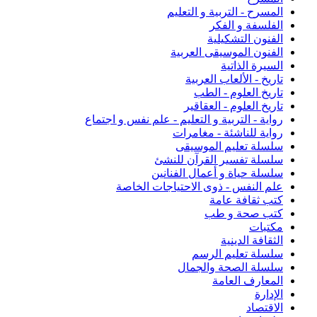
المسرح - التربية و التعليم
الفلسفة و الفكر
الفنون التشكيلية
الفنون الموسيقى العربية
السيرة الذاتية
تاريخ - الألعاب العربية
تاريخ العلوم - الطب
تاريخ العلوم - العقاقير
رواية - التربية و التعليم - علم نفس و اجتماع
رواية للناشئة - مغامرات
سلسلة تعليم الموسيقى
سلسلة تفسير القرآن للنشئ
سلسلة حياة و أعمال الفنانين
علم النفس - ذوى الاحتياجات الخاصة
كتب ثقافة عامة
كتب صحة و طب
مكتبات
الثقافة الدينية
سلسلة تعليم الرسم
سلسلة الصحة والجمال
المعارف العامة
الإدارة
الاقتصاد