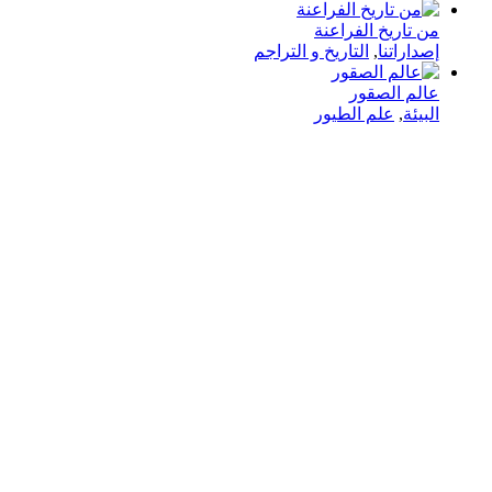
من تاريخ الفراعنة
إصداراتنا
,
التاريخ و التراجم
عالم الصقور
البيئة
,
علم الطيور
في دار هلا تمكين الأصوات وإثراء العقول رحلتنا متجذرة بعمق
في الإيمان بأن الكلمات تمتلك القدرة على تغيير الحياة،
والارتقاء بالمجتمعات، وجسر الثقافات.
الدار