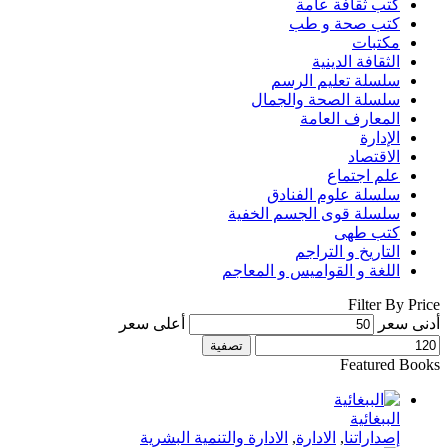
كتب ثقافة عامة
كتب صحة و طب
مكتبات
الثقافة الدينية
سلسلة تعليم الرسم
سلسلة الصحة والجمال
المعارف العامة
الإدارة
الاقتصاد
علم اجتماع
سلسلة علوم الفنادق
سلسلة قوى الجسم الخفية
كتب طهى
التاريخ و التراجم
اللغة و القواميس و المعاجم
Filter By Price
أدنى سعر
أعلى سعر
تصفية
Featured Books
الببغائية
إصداراتنا
,
الادارة
,
الادارة والتنمية البشرية