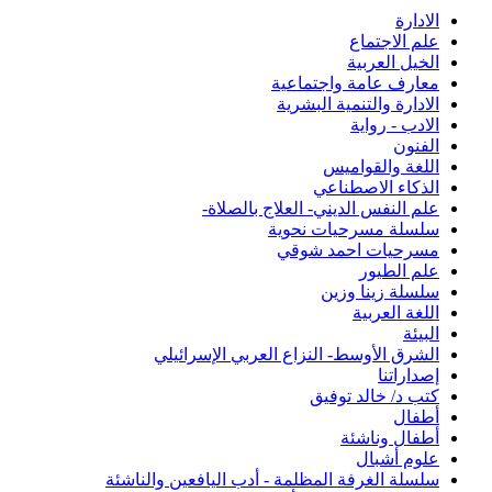
الادارة
علم الاجتماع
الخيل العربية
معارف عامة واجتماعية
الادارة والتنمية البشرية
الادب - رواية
الفنون
اللغة والقواميس
الذكاء الاصطناعي
علم النفس الديني- العلاج بالصلاة-
سلسلة مسرحيات نحوية
مسرحيات احمد شوقي
علم الطيور
سلسلة زينا وزين
اللغة العربية
البيئة
الشرق الأوسط- النزاع العربي الإسرائيلي
إصداراتنا
كتب د/ خالد توفيق
أطفال
أطفال وناشئة
علوم أشبال
سلسلة الغرفة المظلمة - أدب اليافعين والناشئة