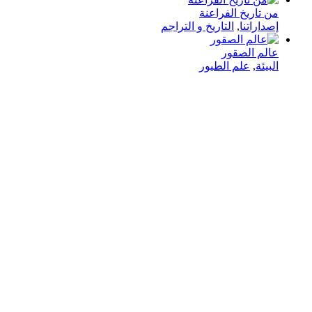
من تاريخ الفراعنة
إصداراتنا
,
التاريخ و التراجم
عالم الصقور
البيئة
,
علم الطيور
في دار هلا تمكين الأصوات وإثراء العقول رحلتنا متجذرة بعمق
في الإيمان بأن الكلمات تمتلك القدرة على تغيير الحياة،
والارتقاء بالمجتمعات، وجسر الثقافات.
الدار