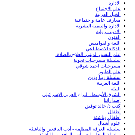
الادارة
علم الاجتماع
الخيل العربية
معارف عامة واجتماعية
الادارة والتنمية البشرية
الادب - رواية
الفنون
اللغة والقواميس
الذكاء الاصطناعي
علم النفس الديني- العلاج بالصلاة-
سلسلة مسرحيات نحوية
مسرحيات احمد شوقي
علم الطيور
سلسلة زينا وزين
اللغة العربية
البيئة
الشرق الأوسط- النزاع العربي الإسرائيلي
إصداراتنا
كتب د/ خالد توفيق
أطفال
أطفال وناشئة
علوم أشبال
سلسلة الغرفة المظلمة - أدب اليافعين والناشئة
سلسلة المغامرات - أدب اليافعين والناشئة