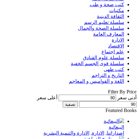
كتب صحة و طب
مكتبات
الثقافة الدينية
سلسلة تعليم الرسم
سلسلة الصحة والجمال
المعارف العامة
الإدارة
الاقتصاد
علم اجتماع
سلسلة علوم الفنادق
سلسلة قوى الجسم الخفية
كتب طهى
التاريخ و التراجم
اللغة و القواميس و المعاجم
Filter By Price
أدنى سعر
أعلى سعر
تصفية
Featured Books
الببغائية
إصداراتنا
,
الادارة
,
الادارة والتنمية البشرية