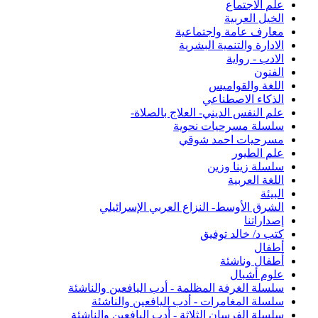
علم الاجتماع
الخيل العربية
معارف عامة واجتماعية
الادارة والتنمية البشرية
الادب - رواية
الفنون
اللغة والقواميس
الذكاء الاصطناعي
علم النفس الديني- العلاج بالصلاة-
سلسلة مسرحيات نحوية
مسرحيات احمد شوقي
علم الطيور
سلسلة زينا وزين
اللغة العربية
البيئة
الشرق الأوسط- النزاع العربي الإسرائيلي
إصداراتنا
كتب د/ خالد توفيق
أطفال
أطفال وناشئة
علوم أشبال
سلسلة الغرفة المظلمة - أدب اليافعين والناشئة
سلسلة المغامرات - أدب اليافعين والناشئة
سلسلة الفرسان الثلاثة - أدب اليافعين والناشئة