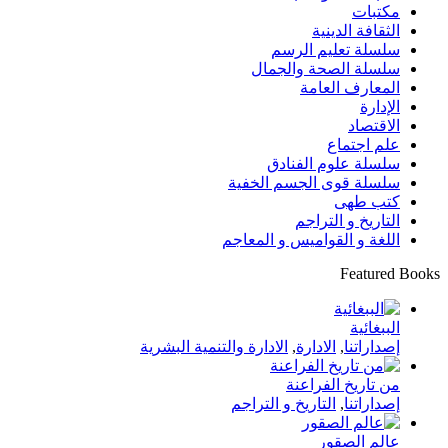
مكتبات
الثقافة الدينية
سلسلة تعليم الرسم
سلسلة الصحة والجمال
المعارف العامة
الإدارة
الاقتصاد
علم اجتماع
سلسلة علوم الفنادق
سلسلة قوى الجسم الخفية
كتب طهى
التاريخ و التراجم
اللغة و القواميس و المعاجم
Featured Books
الببغائية
إصداراتنا
,
الادارة
,
الادارة والتنمية البشرية
من تاريخ الفراعنة
إصداراتنا
,
التاريخ و التراجم
عالم الصقور