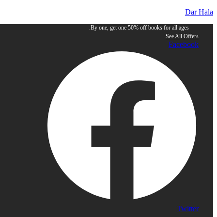
Dar Hala
By one, get one 50% off books for all ages.
See All Offers
Facebook
Twitter