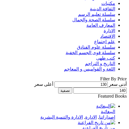
مكتبات
الثقافة الدينية
سلسلة تعليم الرسم
سلسلة الصحة والجمال
المعارف العامة
الإدارة
الاقتصاد
علم اجتماع
سلسلة علوم الفنادق
سلسلة قوى الجسم الخفية
كتب طهى
التاريخ و التراجم
اللغة و القواميس و المعاجم
Filter By Price
أدنى سعر
أعلى سعر
تصفية
Featured Books
الببغائية
إصداراتنا
,
الادارة
,
الادارة والتنمية البشرية
من تاريخ الفراعنة