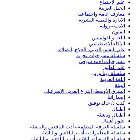
علم الاجتماع
الخيل العربية
معارف عامة واجتماعية
الادارة والتنمية البشرية
الادب - رواية
الفنون
اللغة والقواميس
الذكاء الاصطناعي
علم النفس الديني- العلاج بالصلاة-
سلسلة مسرحيات نحوية
مسرحيات احمد شوقي
علم الطيور
سلسلة زينا وزين
اللغة العربية
البيئة
الشرق الأوسط- النزاع العربي الإسرائيلي
إصداراتنا
كتب د/ خالد توفيق
أطفال
أطفال وناشئة
علوم أشبال
سلسلة الغرفة المظلمة - أدب اليافعين والناشئة
سلسلة المغامرات - أدب اليافعين والناشئة
سلسلة الفرسان الثلاثة - أدب اليافعين والناشئة