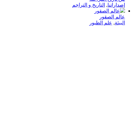
إصداراتنا
,
التاريخ و التراجم
عالم الصقور
البيئة
,
علم الطيور
في دار هلا تمكين الأصوات وإثراء العقول رحلتنا متجذرة بعمق
في الإيمان بأن الكلمات تمتلك القدرة على تغيير الحياة،
والارتقاء بالمجتمعات، وجسر الثقافات.
الدار