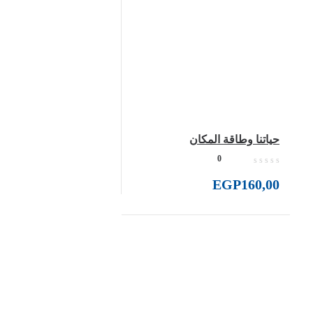
اتنا وطاقة المكان
0
EGP
160,
ر هلا تمكين الأصوات وإثراء العقول رحلتنا متجذرة بعمق