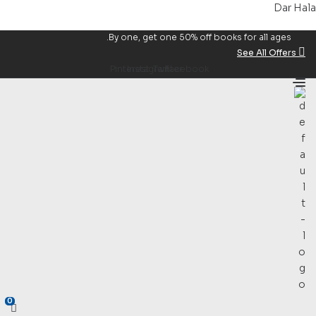
Dar Hala
By one, get one 50% off books for all ages.
See All Offers
Pinterest
Instagram
Twitter
Facebook
0