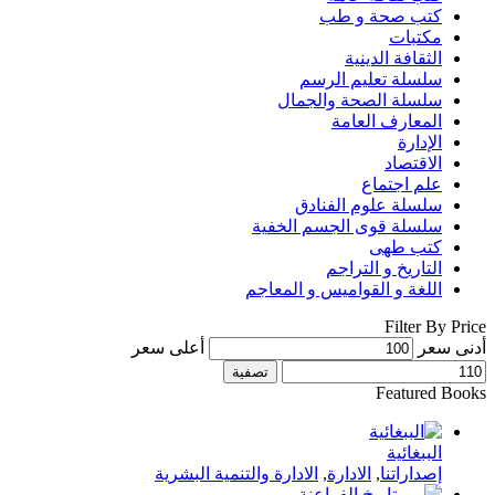
كتب صحة و طب
مكتبات
الثقافة الدينية
سلسلة تعليم الرسم
سلسلة الصحة والجمال
المعارف العامة
الإدارة
الاقتصاد
علم اجتماع
سلسلة علوم الفنادق
سلسلة قوى الجسم الخفية
كتب طهى
التاريخ و التراجم
اللغة و القواميس و المعاجم
Filter By Price
أدنى سعر
أعلى سعر
تصفية
Featured Books
الببغائية
إصداراتنا
,
الادارة
,
الادارة والتنمية البشرية