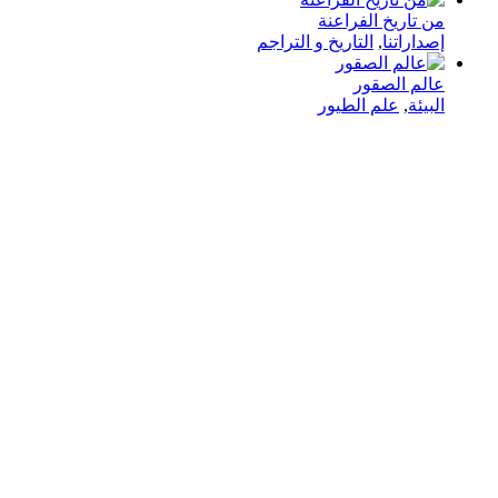
من تاريخ الفراعنة
إصداراتنا
,
التاريخ و التراجم
عالم الصقور
البيئة
,
علم الطيور
في دار هلا تمكين الأصوات وإثراء العقول رحلتنا متجذرة بعمق
في الإيمان بأن الكلمات تمتلك القدرة على تغيير الحياة،
والارتقاء بالمجتمعات، وجسر الثقافات.
الدار