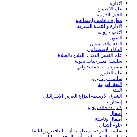
الادارة
علم الاجتماع
الخيل العربية
معارف عامة واجتماعية
الادارة والتنمية البشرية
الادب - رواية
الفنون
اللغة والقواميس
الذكاء الاصطناعي
علم النفس الديني- العلاج بالصلاة-
سلسلة مسرحيات نحوية
مسرحيات احمد شوقي
علم الطيور
سلسلة زينا وزين
اللغة العربية
البيئة
الشرق الأوسط- النزاع العربي الإسرائيلي
إصداراتنا
كتب د/ خالد توفيق
أطفال
أطفال وناشئة
علوم أشبال
سلسلة الغرفة المظلمة - أدب اليافعين والناشئة
سلسلة المغامرات - أدب اليافعين والناشئة