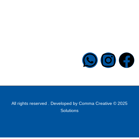
علوم أشبال
تواصل معنا
6 شارع الدكتور حجازى ، الصحفيي ، المهندسين ، الجيزة ، مصر
33041421 00202
info@halapublishing.com
Comma Creative
2025 © All rights reserved . Developed by
Solutions