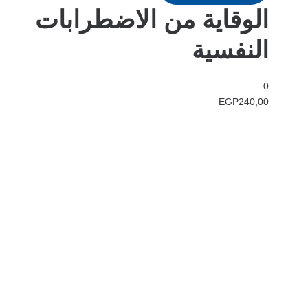
الوقاية من الاضطرابات
النفسية
0
EGP
240,00
في دار هلا تمكين الأصوات وإثراء العقول رحلتنا متجذرة بعمق في الإيمان
بأن الكلمات تمتلك القدرة على تغيير الحياة، والارتقاء بالمجتمعات، وجسر
الثقافات.
الدار