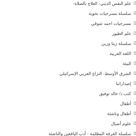
علم النفس الديني- العلاج بالصلاة-
سلسلة مسرحيات نحوية
مسرحيات احمد شوقي
علم الطيور
سلسلة زينا وزين
اللغة العربية
البيئة
الشرق الأوسط- النزاع العربي الإسرائيلي
إصداراتنا
كتب د/ خالد توفيق
أطفال
أطفال وناشئة
علوم أشبال
سلسلة الغرفة المظلمة - أدب اليافعين والناشئة