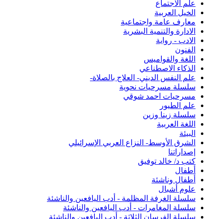
علم الاجتماع
الخيل العربية
معارف عامة واجتماعية
الادارة والتنمية البشرية
الادب - رواية
الفنون
اللغة والقواميس
الذكاء الاصطناعي
علم النفس الديني- العلاج بالصلاة-
سلسلة مسرحيات نحوية
مسرحيات احمد شوقي
علم الطيور
سلسلة زينا وزين
اللغة العربية
البيئة
الشرق الأوسط- النزاع العربي الإسرائيلي
إصداراتنا
كتب د/ خالد توفيق
أطفال
أطفال وناشئة
علوم أشبال
سلسلة الغرفة المظلمة - أدب اليافعين والناشئة
سلسلة المغامرات - أدب اليافعين والناشئة
سلسلة الفرسان الثلاثة - أدب اليافعين والناشئة