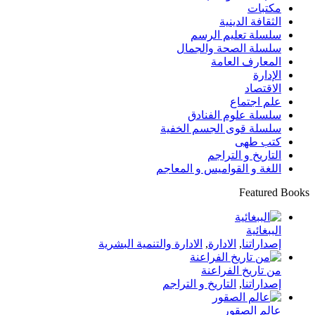
مكتبات
الثقافة الدينية
سلسلة تعليم الرسم
سلسلة الصحة والجمال
المعارف العامة
الإدارة
الاقتصاد
علم اجتماع
سلسلة علوم الفنادق
سلسلة قوى الجسم الخفية
كتب طهى
التاريخ و التراجم
اللغة و القواميس و المعاجم
Featured Books
الببغائية
إصداراتنا
,
الادارة
,
الادارة والتنمية البشرية
من تاريخ الفراعنة
إصداراتنا
,
التاريخ و التراجم
عالم الصقور