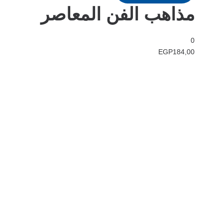
مذاهب الفن المعاصر
0
EGP
184,00
في دار هلا تمكين الأصوات وإثراء العقول رحلتنا متجذرة بعمق في الإيمان
بأن الكلمات تمتلك القدرة على تغيير الحياة، والارتقاء بالمجتمعات، وجسر
الثقافات.
الدار