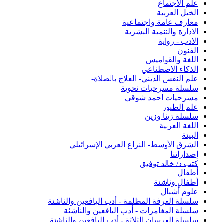
علم الاجتماع
الخيل العربية
معارف عامة واجتماعية
الادارة والتنمية البشرية
الادب - رواية
الفنون
اللغة والقواميس
الذكاء الاصطناعي
علم النفس الديني- العلاج بالصلاة-
سلسلة مسرحيات نحوية
مسرحيات احمد شوقي
علم الطيور
سلسلة زينا وزين
اللغة العربية
البيئة
الشرق الأوسط- النزاع العربي الإسرائيلي
إصداراتنا
كتب د/ خالد توفيق
أطفال
أطفال وناشئة
علوم أشبال
سلسلة الغرفة المظلمة - أدب اليافعين والناشئة
سلسلة المغامرات - أدب اليافعين والناشئة
سلسلة الفرسان الثلاثة - أدب اليافعين والناشئة