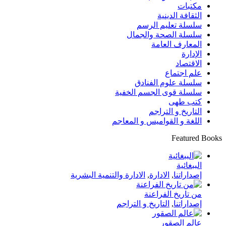
مكتبات
الثقافة الدينية
سلسلة تعليم الرسم
سلسلة الصحة والجمال
المعارف العامة
الإدارة
الاقتصاد
علم اجتماع
سلسلة علوم الفنادق
سلسلة قوى الجسم الخفية
كتب طهى
التاريخ و التراجم
اللغة و القواميس و المعاجم
Featured Books
الببغائية
إصداراتنا
,
الادارة
,
الادارة والتنمية البشرية
من تاريخ الفراعنة
إصداراتنا
,
التاريخ و التراجم
عالم الصقور