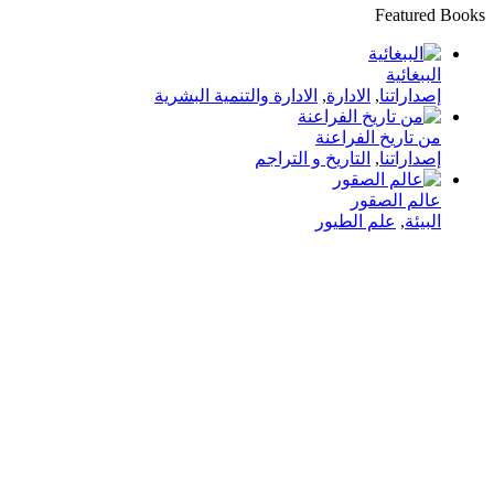
Featured Books
الببغائية
إصداراتنا
,
الادارة
,
الادارة والتنمية البشرية
من تاريخ الفراعنة
إصداراتنا
,
التاريخ و التراجم
عالم الصقور
البيئة
,
علم الطيور
في دار هلا تمكين الأصوات وإثراء العقول رحلتنا متجذرة بعمق
في الإيمان بأن الكلمات تمتلك القدرة على تغيير الحياة،
والارتقاء بالمجتمعات، وجسر الثقافات.
الدار