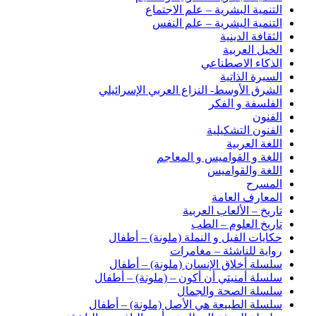
التنمية البشرية – علم الاجتماع
التنمية اليشرية – علم النفس
الثقافة الدينية
الخيل العربية
الذكاء الاصطناعي
السيرة الذاتية
الشرق الأوسط- النزاع العربي الإسرائيلي
الفلسفة و الفكر
الفنون
الفنون التشكيلية
اللغة العربية
اللغة و القواميس و المعاجم
اللغة والقواميس
المسرح
المعارف العامة
تاريخ – الألعاب العربية
تاريخ العلوم – الطب
حكايات الفيل و النملة (ملونة) – أطفال
رواية للناشئة – مغامرات
سلسلة أخلاق الإنسان (ملونة) – أطفال
سلسلة أمنيتي أن أكون – (ملونة) – أطفال
سلسلة الصحة والجمال
سلسلة الطبيعة هي الأصل (ملونة) – أطفال