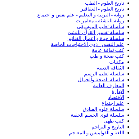
تاريخ العلوم - الطب
تاريخ العلوم - العقاقير
رواية - التربية و التعليم - علم نفس و اجتماع
رواية للناشئة - مغامرات
سلسلة تعليم الموسيقى
سلسلة تفسير القرآن للنشئ
سلسلة حياة و أعمال الفنانين
علم النفس - ذوى الاحتياجات الخاصة
كتب ثقافة عامة
كتب صحة و طب
مكتبات
الثقافة الدينية
سلسلة تعليم الرسم
سلسلة الصحة والجمال
المعارف العامة
الإدارة
الاقتصاد
علم اجتماع
سلسلة علوم الفنادق
سلسلة قوى الجسم الخفية
كتب طهى
التاريخ و التراجم
اللغة و القواميس و المعاجم