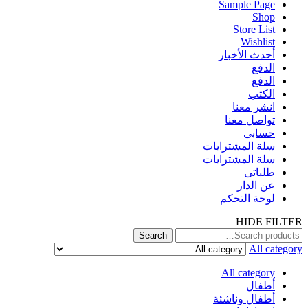
Sample Page
Shop
Store List
Wishlist
أحدث الأخبار
الدفع
الدفع
الكتب
انشر معنا
تواصل معنا
حسابى
سلة المشترايات
سلة المشترايات
طلباتى
عن الدار
لوحة التحكم
HIDE FILTER
Search
All category
All category
أطفال
أطفال وناشئة