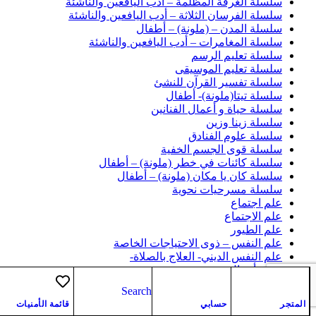
سلسلة الغرفة المظلمة – أدب اليافعين والناشئة
سلسلة الفرسان الثلاثة – أدب اليافعين والناشئة
سلسلة المدن – (ملونة) – أطفال
سلسلة المغامرات – أدب اليافعين والناشئة
سلسلة تعليم الرسم
سلسلة تعليم الموسيقى
سلسلة تفسير القرآن للنشئ
سلسلة تيتا(ملونة)- أطفال
سلسلة حياة و أعمال الفنانين
سلسلة زينا وزين
سلسلة علوم الفنادق
سلسلة قوى الجسم الخفية
سلسلة كائنات في خطر (ملونة) – أطفال
سلسلة كان يا مكان (ملونة) – أطفال
سلسلة مسرحيات نحوية
علم اجتماع
علم الاجتماع
علم الطيور
علم النفس – ذوى الاحتياجات الخاصة
علم النفس الديني- العلاج بالصلاة-
علوم أشبال
كتب ثقافة عامة
Search
كتب د/ خالد توفيق
المتجر
حسابي
قائمة الأمنيات
كتب صحة و طب