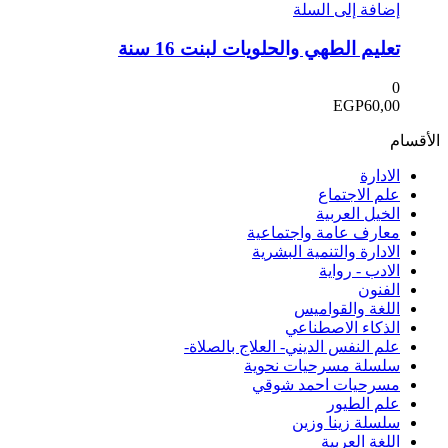
إضافة إلى السلة
تعليم الطهي والحلويات لبنت 16 سنة
0
EGP
60,00
الأقسام
الادارة
علم الاجتماع
الخيل العربية
معارف عامة واجتماعية
الادارة والتنمية البشرية
الادب - رواية
الفنون
اللغة والقواميس
الذكاء الاصطناعي
علم النفس الديني- العلاج بالصلاة-
سلسلة مسرحيات نحوية
مسرحيات احمد شوقي
علم الطيور
سلسلة زينا وزين
اللغة العربية