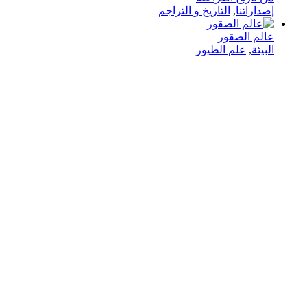
إصداراتنا
,
التاريخ و التراجم
عالم الصقور
البيئة
,
علم الطيور
في دار هلا تمكين الأصوات وإثراء العقول رحلتنا متجذرة بعمق
في الإيمان بأن الكلمات تمتلك القدرة على تغيير الحياة،
والارتقاء بالمجتمعات، وجسر الثقافات.
الدار