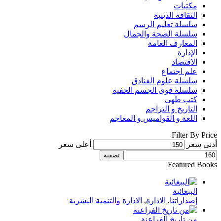
مكتبات
الثقافة الدينية
سلسلة تعليم الرسم
سلسلة الصحة والجمال
المعارف العامة
الإدارة
الاقتصاد
علم اجتماع
سلسلة علوم الفنادق
سلسلة قوى الجسم الخفية
كتب طهى
التاريخ و التراجم
اللغة و القواميس و المعاجم
Filter By Price
أدنى سعر
أعلى سعر
تصفية
Featured Books
الببغائية
إصداراتنا
,
الادارة
,
الادارة والتنمية البشرية
من تاريخ الفراعنة