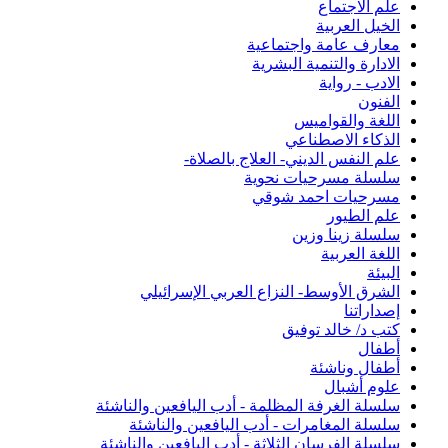
علم الاجتماع
الخيل العربية
معارف عامة واجتماعية
الادارة والتنمية البشرية
الادب - رواية
الفنون
اللغة والقواميس
الذكاء الاصطناعي
علم النفس الديني- العلاج بالصلاة-
سلسلة مسرحيات نحوية
مسرحيات احمد شوقي
علم الطيور
سلسلة زينا وزين
اللغة العربية
البيئة
الشرق الأوسط- النزاع العربي الإسرائيلي
إصداراتنا
كتب د/ خالد توفيق
أطفال
أطفال وناشئة
علوم أشبال
سلسلة الغرفة المظلمة - أدب اليافعين والناشئة
سلسلة المغامرات - أدب اليافعين والناشئة
سلسلة الفرسان الثلاثة - أدب اليافعين والناشئة