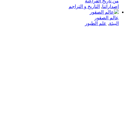
من تاريخ الفراعنة
إصداراتنا
,
التاريخ و التراجم
عالم الصقور
البيئة
,
علم الطيور
في دار هلا تمكين الأصوات وإثراء العقول رحلتنا متجذرة بعمق
في الإيمان بأن الكلمات تمتلك القدرة على تغيير الحياة،
والارتقاء بالمجتمعات، وجسر الثقافات.
الدار
الرئيسية
الكتب
انشر معنا