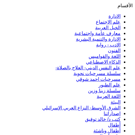
الأقسام
الادارة
علم الاجتماع
الخيل العربية
معارف عامة واجتماعية
الادارة والتنمية البشرية
الادب - رواية
الفنون
اللغة والقواميس
الذكاء الاصطناعي
علم النفس الديني- العلاج بالصلاة-
سلسلة مسرحيات نحوية
مسرحيات احمد شوقي
علم الطيور
سلسلة زينا وزين
اللغة العربية
البيئة
الشرق الأوسط- النزاع العربي الإسرائيلي
إصداراتنا
كتب د/ خالد توفيق
أطفال
أطفال وناشئة