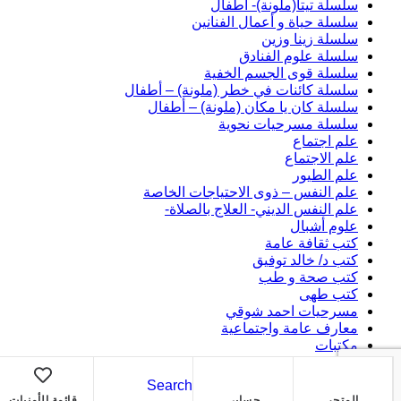
سلسلة تيتا(ملونة)- أطفال
سلسلة حياة و أعمال الفنانين
سلسلة زينا وزين
سلسلة علوم الفنادق
سلسلة قوى الجسم الخفية
سلسلة كائنات في خطر (ملونة) – أطفال
سلسلة كان يا مكان (ملونة) – أطفال
سلسلة مسرحيات نحوية
علم اجتماع
علم الاجتماع
علم الطيور
علم النفس – ذوى الاحتياجات الخاصة
علم النفس الديني- العلاج بالصلاة-
علوم أشبال
كتب ثقافة عامة
كتب د/ خالد توفيق
كتب صحة و طب
كتب طهى
مسرحيات احمد شوقي
معارف عامة واجتماعية
مكتبات
Search
Shopping cart
close
المتجر
حسابي
قائمة الأمنيات