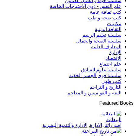
سلسلة حياة و أعمال الفنانين
علم النفس - ذوى الاحتياجات الخاصة
كتب ثقافة عامة
كتب صحة و طب
مكتبات
الثقافة الدينية
سلسلة تعليم الرسم
سلسلة الصحة والجمال
المعارف العامة
الإدارة
الاقتصاد
علم اجتماع
سلسلة علوم الفنادق
سلسلة قوى الجسم الخفية
كتب طهى
التاريخ و التراجم
اللغة و القواميس و المعاجم
Featured Books
الببغائية
إصداراتنا
,
الادارة
,
الادارة والتنمية البشرية