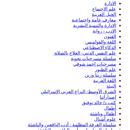
الادارة
علم الاجتماع
الخيل العربية
معارف عامة واجتماعية
الادارة والتنمية البشرية
الادب - رواية
الفنون
اللغة والقواميس
الذكاء الاصطناعي
علم النفس الديني- العلاج بالصلاة-
سلسلة مسرحيات نحوية
مسرحيات احمد شوقي
علم الطيور
سلسلة زينا وزين
اللغة العربية
البيئة
الشرق الأوسط- النزاع العربي الإسرائيلي
إصداراتنا
كتب د/ خالد توفيق
أطفال
أطفال وناشئة
علوم أشبال
سلسلة الغرفة المظلمة - أدب اليافعين والناشئة