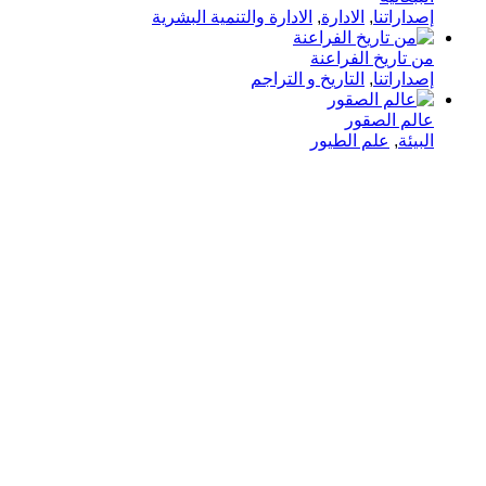
إصداراتنا
,
الادارة
,
الادارة والتنمية البشرية
من تاريخ الفراعنة
إصداراتنا
,
التاريخ و التراجم
عالم الصقور
البيئة
,
علم الطيور
في دار هلا تمكين الأصوات وإثراء العقول رحلتنا متجذرة بعمق
في الإيمان بأن الكلمات تمتلك القدرة على تغيير الحياة،
والارتقاء بالمجتمعات، وجسر الثقافات.
الدار