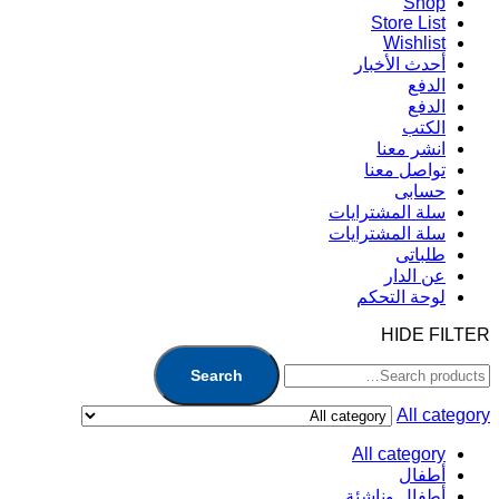
Shop
Store List
Wishlist
أحدث الأخبار
الدفع
الدفع
الكتب
انشر معنا
تواصل معنا
حسابى
سلة المشترايات
سلة المشترايات
طلباتى
عن الدار
لوحة التحكم
HIDE FILTER
Search
All category
All category
أطفال
أطفال وناشئة