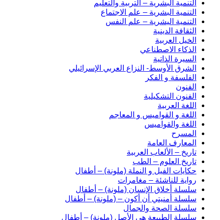
التنمية البشرية – التربية والتعليم
التنمية البشرية – علم الاجتماع
التنمية اليشرية – علم النفس
الثقافة الدينية
الخيل العربية
الذكاء الاصطناعي
السيرة الذاتية
الشرق الأوسط- النزاع العربي الإسرائيلي
الفلسفة و الفكر
الفنون
الفنون التشكيلية
اللغة العربية
اللغة و القواميس و المعاجم
اللغة والقواميس
المسرح
المعارف العامة
تاريخ – الألعاب العربية
تاريخ العلوم – الطب
حكايات الفيل و النملة (ملونة) – أطفال
رواية للناشئة – مغامرات
سلسلة أخلاق الإنسان (ملونة) – أطفال
سلسلة أمنيتي أن أكون – (ملونة) – أطفال
سلسلة الصحة والجمال
سلسلة الطبيعة هي الأصل (ملونة) – أطفال