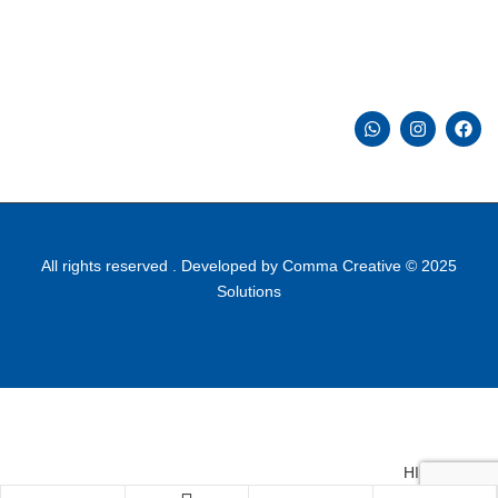
6 شارع الدكتور حجازى ، الصحفيي ، المهندسين ، الجيزة ، مصر
33041421 00202
info@halapublishing.com
Comma Creative
2025 © All rights reserved . Developed by
Solutions
HIDE FILTER
Shopping cart
close