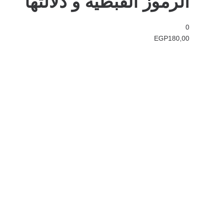
الرموز القبطية و دلالتها
0
EGP
180,00
في دار هلا تمكين الأصوات وإثراء العقول رحلتنا متجذرة بعمق في الإيمان
بأن الكلمات تمتلك القدرة على تغيير الحياة، والارتقاء بالمجتمعات، وجسر
الثقافات.
الدار
الرئيسية
الكتب