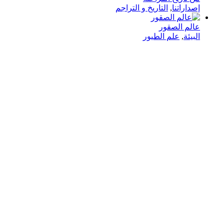
إصداراتنا
,
التاريخ و التراجم
عالم الصقور
البيئة
,
علم الطيور
في دار هلا تمكين الأصوات وإثراء العقول رحلتنا متجذرة بعمق
في الإيمان بأن الكلمات تمتلك القدرة على تغيير الحياة،
والارتقاء بالمجتمعات، وجسر الثقافات.
الدار