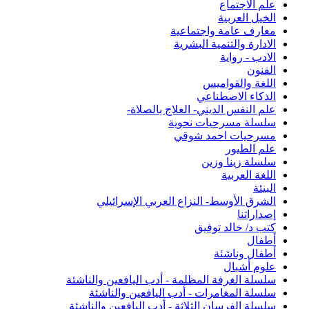
علم الاجتماع
الخيل العربية
معارف عامة واجتماعية
الادارة والتنمية البشرية
الادب - رواية
الفنون
اللغة والقواميس
الذكاء الاصطناعي
علم النفس الديني- العلاج بالصلاة-
سلسلة مسرحيات نحوية
مسرحيات احمد شوقي
علم الطيور
سلسلة زينا وزين
اللغة العربية
البيئة
الشرق الأوسط- النزاع العربي الإسرائيلي
إصداراتنا
كتب د/ خالد توفيق
أطفال
أطفال وناشئة
علوم أشبال
سلسلة الغرفة المظلمة - أدب اليافعين والناشئة
سلسلة المغامرات - أدب اليافعين والناشئة
سلسلة الفرسان الثلاثة - أدب اليافعين والناشئة